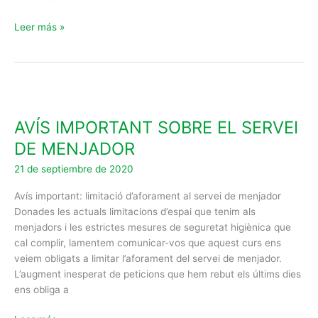
Leer más »
AVÍS
IMPORTANT
AVÍS IMPORTANT SOBRE EL SERVEI
SOBRE
EL
DE MENJADOR
SERVEI
21 de septiembre de 2020
DE
MENJADOR
Avís important: limitació d’aforament al servei de menjador
Donades les actuals limitacions d’espai que tenim als
menjadors i les estrictes mesures de seguretat higiènica que
cal complir, lamentem comunicar-vos que aquest curs ens
veiem obligats a limitar l’aforament del servei de menjador.
L’augment inesperat de peticions que hem rebut els últims dies
ens obliga a