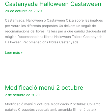
Castanyada Halloween Castaween
Castaween
29 de octubre de 2020
Castanyada, Halloween o Castaween Clica sobre les imatges
per veure les diferents propostes Us deixem un seguit de
recomanacions de llibres i tallers per a que gaudiu d’aquesta nit
màgica Recomanacions llibres Halloween Tallers Castanyada i
Halloween Recomanacions llibres Castanyada
Leer más »
Modificació
menú
Modificació menú 2 octubre​
2
octubre​
2 de octubre de 2020
Modificació menú 2 octubre Modificació 2 octubre: Col amb
patates Croquetes vegetals amb amanida El menú pateix