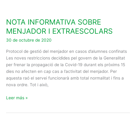
NOTA
INFORMATIVA
NOTA INFORMATIVA SOBRE
SOBRE
MENJADOR
MENJADOR I EXTRAESCOLARS
I
30 de octubre de 2020
EXTRAESCOLARS
Protocol de gestió del menjador en casos d’alumnes confinats
Les noves restriccions decidides pel govern de la Generalitat
per frenar la propagació de la Covid-19 durant els pròxims 15
dies no afecten en cap cas a l’activitat del menjador. Per
aquesta raó el servei funcionarà amb total normalitat i fins a
nova ordre. Tot i això,
Leer más »
Castanyada
Halloween