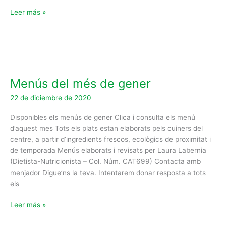
Leer más »
Menús
del
Menús del més de gener
més
de
22 de diciembre de 2020
gener
Disponibles els menús de gener Clica i consulta els menú
d’aquest mes Tots els plats estan elaborats pels cuiners del
centre, a partir d’ingredients frescos, ecològics de proximitat i
de temporada Menús elaborats i revisats per Laura Labernia
(Dietista-Nutricionista – Col. Núm. CAT699) Contacta amb
menjador Digue’ns la teva. Intentarem donar resposta a tots
els
Leer más »