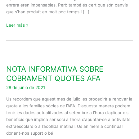
enrera eren impensables. Però també és cert que són canvis
que s’han produït en molt poc temps i […]
Leer más »
NOTA
INFORMATIVA
NOTA INFORMATIVA SOBRE
SOBRE
COBRAMENT
COBRAMENT QUOTES AFA
QUOTES
28 de junio de 2021
AFA
Us recordem que aquest mes de juliol es procedirà a renovar la
quota a les famílies sòcies de l’AFA. D’aquesta manera podrem
tenir les dades actualitzades al setembre a l’hora d’aplicar els
beneficis que implica ser soci a l’hora d’apuntar-se a activitats
extraescolars o a l’acollida matinal. Us animem a continuar
donant-nos suport o bé