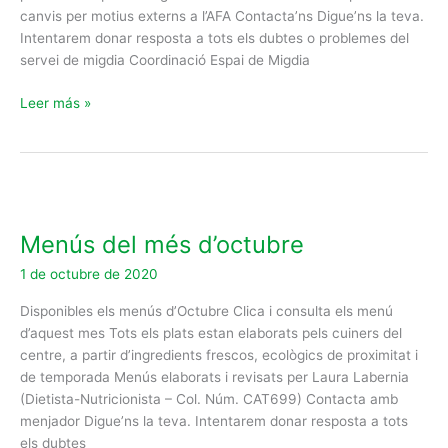
canvis per motius externs a l’AFA Contacta’ns Digue’ns la teva.
Intentarem donar resposta a tots els dubtes o problemes del
servei de migdia Coordinació Espai de Migdia
Leer más »
Menús
del
Menús del més d’octubre
més
d’octubre
1 de octubre de 2020
Disponibles els menús d’Octubre Clica i consulta els menú
d’aquest mes Tots els plats estan elaborats pels cuiners del
centre, a partir d’ingredients frescos, ecològics de proximitat i
de temporada Menús elaborats i revisats per Laura Labernia
(Dietista-Nutricionista – Col. Núm. CAT699) Contacta amb
menjador Digue’ns la teva. Intentarem donar resposta a tots
els dubtes