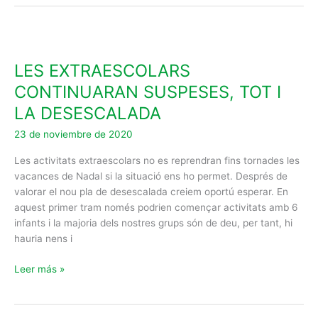
LES
EXTRAESCOLARS
LES EXTRAESCOLARS
CONTINUARAN
SUSPESES,
CONTINUARAN SUSPESES, TOT I
TOT
LA DESESCALADA
I
LA
23 de noviembre de 2020
DESESCALADA
Les activitats extraescolars no es reprendran fins tornades les
vacances de Nadal si la situació ens ho permet. Després de
valorar el nou pla de desescalada creiem oportú esperar. En
aquest primer tram només podrien començar activitats amb 6
infants i la majoria dels nostres grups són de deu, per tant, hi
hauria nens i
Leer más »