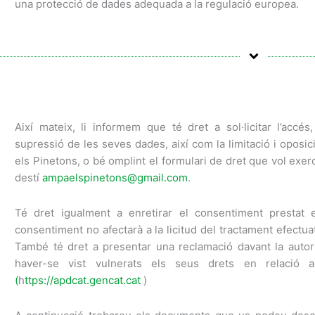
una protecció de dades adequada a la regulació europea.
Així mateix, li informem que té dret a sol·licitar l’accés, r
supressió de les seves dades, així com la limitació i oposici
els Pinetons, o bé omplint el formulari de dret que vol exerc
destí
ampaelspinetons@gmail.com
.
Té dret igualment a enretirar el consentiment prestat 
consentiment no afectarà a la licitud del tractament efectua
També té dret a presentar una reclamació davant la autor
haver-se vist vulnerats els seus drets en relació
(
h
ttps://apdcat.gencat.cat
)