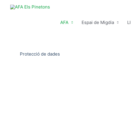
Ir
al
contenido
AFA
Espai de Migdia
L
Protecció de dades