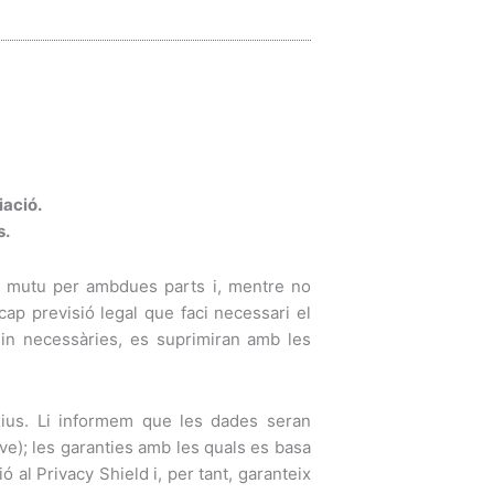
iació.
s.
s mutu per ambdues parts i, mentre no
cap previsió legal que faci necessari el
n necessàries, es suprimiran amb les
xius. Li informem que les dades seran
ive); les garanties amb les quals es basa
 al Privacy Shield i, per tant, garanteix