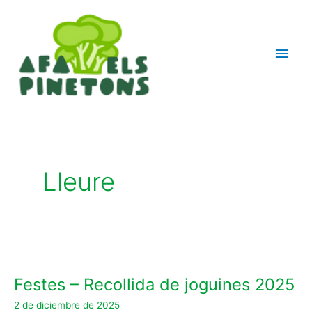
Ir
Men
al
contenido
princ
Lleure
Festes
–
Festes – Recollida de joguines 2025
Recollida
de
2 de diciembre de 2025