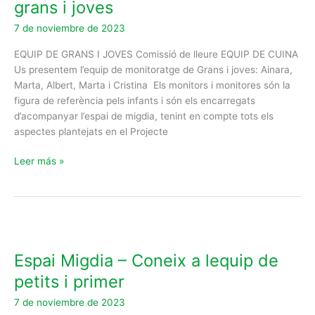
grans i joves
a
7 de noviembre de 2023
lequip
de
EQUIP DE GRANS I JOVES Comissió de lleure EQUIP DE CUINA
grans
Us presentem l’equip de monitoratge de Grans i joves: Ainara,
i
Marta, Albert, Marta i Cristina Els monitors i monitores són la
joves
figura de referència pels infants i són els encarregats
d’acompanyar l’espai de migdia, tenint en compte tots els
aspectes plantejats en el Projecte
Leer más »
Espai
Migdia
Espai Migdia – Coneix a lequip de
–
Coneix
petits i primer
a
7 de noviembre de 2023
lequip