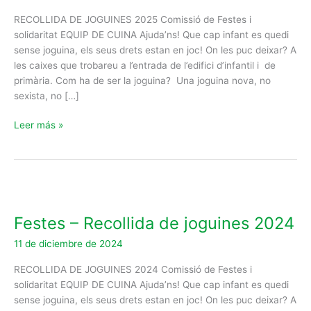
joguines
2025
RECOLLIDA DE JOGUINES 2025 Comissió de Festes i
solidaritat EQUIP DE CUINA Ajuda’ns! Que cap infant es quedi
sense joguina, els seus drets estan en joc! On les puc deixar? A
les caixes que trobareu a l’entrada de l’edifici d’infantil i de
primària. Com ha de ser la joguina? Una joguina nova, no
sexista, no […]
Leer más »
Festes
–
Festes – Recollida de joguines 2024
Recollida
de
11 de diciembre de 2024
joguines
2024
RECOLLIDA DE JOGUINES 2024 Comissió de Festes i
solidaritat EQUIP DE CUINA Ajuda’ns! Que cap infant es quedi
sense joguina, els seus drets estan en joc! On les puc deixar? A