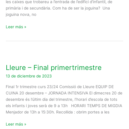
les caixes que trobareu a l’entrada de l’edifici d’infantil, de
primària i de secundària. Com ha de ser la joguina? Una
joguina nova, no
Leer más »
Lleure
–
Lleure – Final primertrimestre
Final
primertrimestre
13 de diciembre de 2023
Final 1r trimestre curs 23/24 Comissió de Lleure EQUIP DE
CUINA 20 desembre – JORNADA INTENSIVA El dimecres 20 de
desembre és l’últim dia del trimestre, l’horari d’escola de tots
els infants i joves serà de 9 a 13h HORARI TEMPS DE MIGDIA
Menjador de 13h a 15:30h. Recollida : obrim portes a les
Leer más »