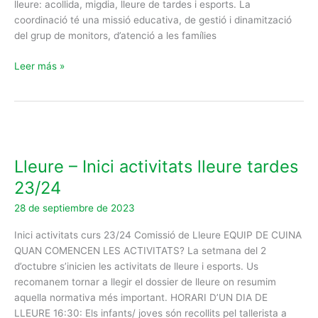
lleure: acollida, migdia, lleure de tardes i esports. La
coordinació té una missió educativa, de gestió i dinamització
del grup de monitors, d’atenció a les famílies
Leer más »
Lleure
–
Lleure – Inici activitats lleure tardes
Inici
activitats
23/24
lleure
28 de septiembre de 2023
tardes
23/24
Inici activitats curs 23/24 Comissió de Lleure EQUIP DE CUINA
QUAN COMENCEN LES ACTIVITATS? La setmana del 2
d’octubre s’inicien les activitats de lleure i esports. Us
recomanem tornar a llegir el dossier de lleure on resumim
aquella normativa més important. HORARI D’UN DIA DE
LLEURE 16:30: Els infants/ joves són recollits pel tallerista a