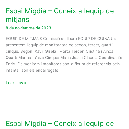
Migdia
Espai Migdia – Coneix a lequip de
–
Coneix
mitjans
a
8 de noviembre de 2023
lequip
de
EQUIP DE MITJANS Comissió de lleure EQUIP DE CUINA Us
mitjans
presentem l’equip de monitoratge de segon, tercer, quart i
cinqué. Segon: Xavi, Gisela i Marta Tercer: Cristina i Ainoa
Quart: Marina i Yaiza Cinque: Maria Jose i Claudia Coordinació:
Enric Els monitors i monitores són la figura de referència pels
infants i són els encarregats
Leer más »
Espai
Migdia
Espai Migdia – Coneix a lequip de
–
Coneix