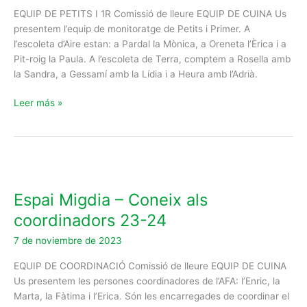
de
EQUIP DE PETITS I 1R Comissió de lleure EQUIP DE CUINA Us
petits
presentem l’equip de monitoratge de Petits i Primer. A
i
l’escoleta d’Aire estan: a Pardal la Mònica, a Oreneta l’Èrica i a
primer
Pit-roig la Paula. A l’escoleta de Terra, comptem a Rosella amb
la Sandra, a Gessamí amb la Lídia i a Heura amb l’Adrià.
Leer más »
Espai
Migdia
Espai Migdia – Coneix als
–
Coneix
coordinadors 23-24
als
7 de noviembre de 2023
coordinadors
23-
EQUIP DE COORDINACIÓ Comissió de lleure EQUIP DE CUINA
24
Us presentem les persones coordinadores de l’AFA: l’Enric, la
Marta, la Fàtima i l’Erica. Són les encarregades de coordinar el