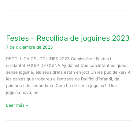
Festes
–
Festes – Recollida de joguines 2023
Recollida
de
7 de diciembre de 2023
joguines
2023
RECOLLIDA DE JOGUINES 2023 Comissió de Festes i
solidaritat EQUIP DE CUINA Ajuda’ns! Que cap infant es quedi
sense joguina, els seus drets estan en joc! On les puc deixar? A
les caixes que trobareu a l’entrada de l’edifici d’infantil, de
primària i de secundària. Com ha de ser la joguina? Una
joguina nova, no
Leer más »
Espai