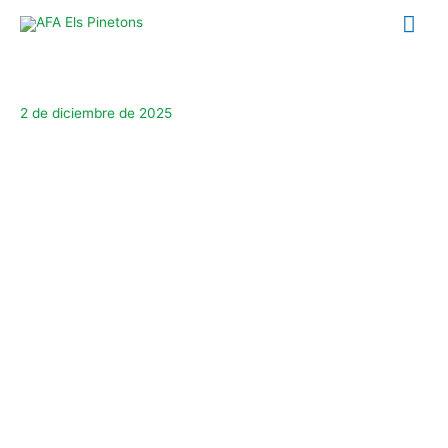
Ir
Me
al
contenido
prin
2 de diciembre de 2025