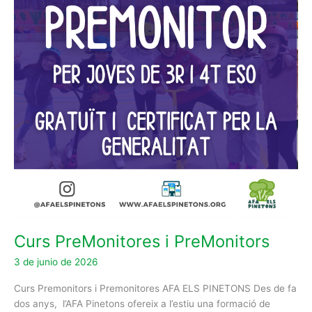
Curs PreMonitores i PreMonitors
3 de junio de 2026
Curs Premonitors i Premonitores AFA ELS PINETONS Des de fa
dos anys, l’AFA Pinetons ofereix a l’estiu una formació de