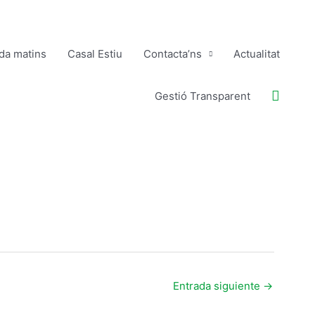
ida matins
Casal Estiu
Contacta’ns
Actualitat
Buscar
Gestió Transparent
Entrada siguiente
→