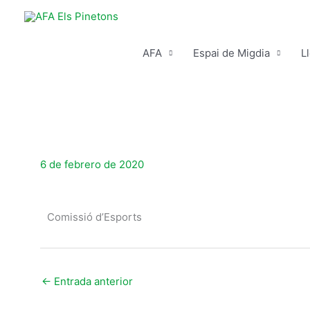
Ir
al
contenido
AFA
Espai de Migdia
L
6 de febrero de 2020
Comissió d’Esports
←
Entrada anterior