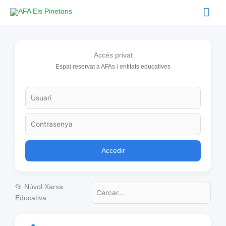
Ir
Men
al
contenido
prin
Accés privat
Espai reservat a AFAs i entitats educatives
Accedir
📂 Núvol Xarxa
Educativa