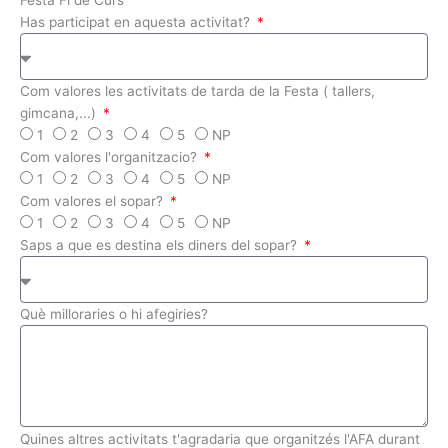
Has participat en aquesta activitat?
Com valores les activitats de tarda de la Festa ( tallers,
gimcana,...)
1
2
3
4
5
NP
Com valores l'organitzacio?
1
2
3
4
5
NP
Com valores el sopar?
1
2
3
4
5
NP
Saps a que es destina els diners del sopar?
Què milloraries o hi afegiries?
Quines altres activitats t'agradaria que organitzés l'AFA durant