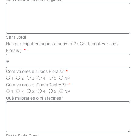
Sant Jordi
Has participat en aquesta activitat? ( Contacontes - Jocs
Florals )
Com valores els Jocs Florals?
1
2
3
4
5
NP
Com valores el ContaContes??
1
2
3
4
5
NP
Què milloraries o hi afegiries?
Festa Fi de Curs