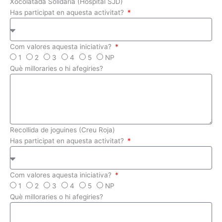
Xocolatada Solidària (Hospital SJD)
Has participat en aquesta activitat?
Com valores aquesta iniciativa?
1
2
3
4
5
NP
Què milloraries o hi afegiries?
Recollida de joguines (Creu Roja)
Has participat en aquesta activitat?
Com valores aquesta iniciativa?
1
2
3
4
5
NP
Què milloraries o hi afegiries?