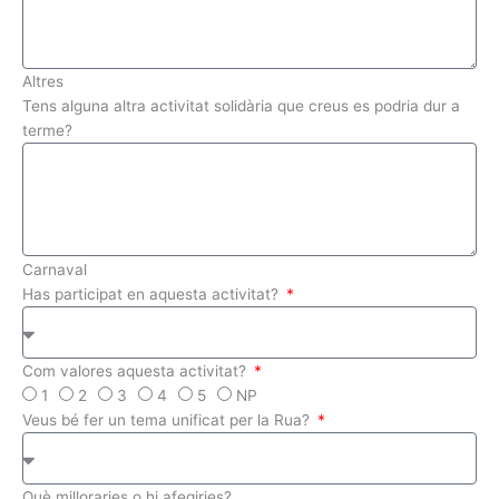
Altres
Tens alguna altra activitat solidària que creus es podria dur a
terme?
Carnaval
Has participat en aquesta activitat?
Com valores aquesta activitat?
1
2
3
4
5
NP
Veus bé fer un tema unificat per la Rua?
Què milloraries o hi afegiries?