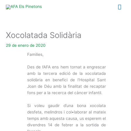
Ir
Me
al
contenido
prin
Xocolatada Solidària
29 de enero de 2020
Families,
Des de l’AFA ens hem tornat a engrescar
amb la tercera edició de la xocolatada
solidària en benefici de l’Hospital Sant
Joan de Déu amb la finalitat de recaptar
fons per a la recerca del càncer infantil.
Si voleu gaudir d’una bona xocolata
desfeta, melindros i col•laborar al mateix
temps amb aquesta causa, us esperem el
divendres 14 de febrer a la sortida de