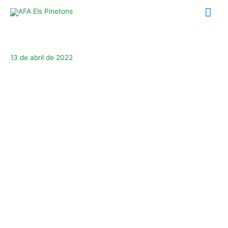
Ir
Me
al
contenido
prin
13 de abril de 2022