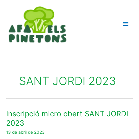
Ir
Men
al
contenido
princ
SANT JORDI 2023
Inscripció micro obert SANT JORDI
Inscripció
micro
2023
obert
13 de abril de 2023
SANT