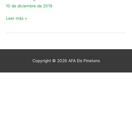
de
10 de diciembre de 2019
1r
d’ESO…
Leer más »
què?
Copyright © 2026
AFA Els Pinetons