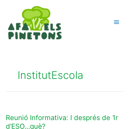
Ir
Men
al
contenido
princ
InstitutEscola
Reunió
Informativa:
Reunió Informativa: I després de 1r
I
després
d’ESO…què?