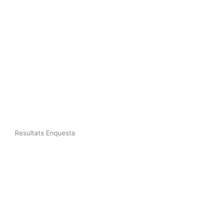
EQUIP DE
CUINA
Resultats Enquesta