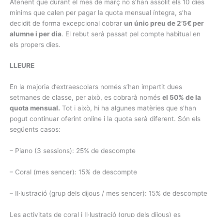
Atenent que durant el mes de març no s’han assolit els 10 dies
mínims que calen per pagar la quota mensual íntegra, s’ha
decidit de forma excepcional cobrar
un únic preu de 2’5€ per
alumne i per dia
. El rebut serà passat pel compte habitual en
els propers dies.
LLEURE
En la majoria d’extraescolars només s’han impartit dues
setmanes de classe, per això, es cobrarà només
el 50% de la
quota mensual.
Tot i això, hi ha algunes matèries que s’han
pogut continuar oferint online i la quota serà diferent. Són els
següents casos:
– Piano (3 sessions): 25% de descompte
– Coral (mes sencer): 15% de descompte
– Il·lustració (grup dels dijous / mes sencer): 15% de descompte
Les activitats de coral i Il·lustració (grup dels dijous) es