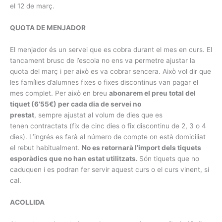
el 12 de març.
QUOTA DE MENJADOR
El menjador és un servei que es cobra durant el mes en curs. El
tancament brusc de l’escola no ens va permetre ajustar la
quota del març i per això es va cobrar sencera. Això vol dir que
les famílies d’alumnes fixes o fixes discontinus van pagar el
mes complet. Per això en breu
abonarem el preu total del
tiquet (6’55€) per cada dia de servei no
prestat
, sempre ajustat al volum de dies que es
tenen contractats (fix de cinc dies o fix discontinu de 2, 3 o 4
dies). L’ingrés es farà al número de compte on està domiciliat
el rebut habitualment.
No es retornarà l’import dels tiquets
esporàdics que no han estat utilitzats.
Són tiquets que no
caduquen i es podran fer servir aquest curs o el curs vinent, si
cal.
ACOLLIDA