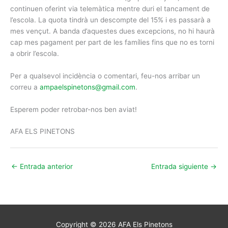
continuen oferint via telemàtica mentre duri el tancament de
l’escola. La quota tindrà un descompte del 15% i es passarà a
mes vençut. A banda d’aquestes dues excepcions, no hi haurà
cap mes pagament per part de les famílies fins que no es torni
a obrir l’escola.
Per a qualsevol incidència o comentari, feu-nos arribar un
correu a
ampaelspinetons@gmail.com
.
Esperem poder retrobar-nos ben aviat!
AFA ELS PINETONS
←
Entrada anterior
Entrada siguiente
→
Copyright © 2026
AFA Els Pinetons