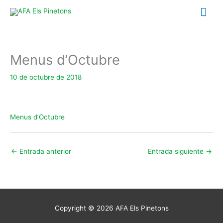
Ir
Me
al
contenido
prin
Menus d’Octubre
10 de octubre de 2018
Menus d’Octubre
←
Entrada anterior
Entrada siguiente
→
Copyright © 2026
AFA Els Pinetons