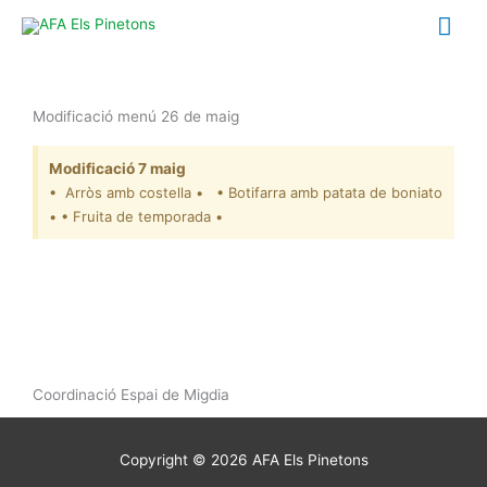
Ir
Me
al
contenido
prin
Modificació menú 26 de maig
Modificació 7 maig
• Arròs amb costella • • Botifarra amb patata de boniato
• • Fruita de temporada •
Coordinació Espai de Migdia
Copyright © 2026
AFA Els Pinetons