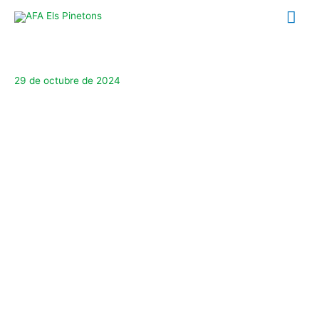
Ir
Me
al
contenido
prin
29 de octubre de 2024