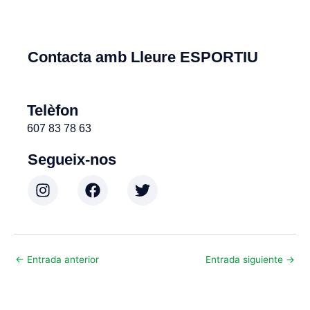
Contacta amb Lleure ESPORTIU
Telèfon
607 83 78 63
Segueix-nos
I
F
T
n
a
w
s
c
i
t
e
t
a
b
t
g
o
e
←
Entrada anterior
Entrada siguiente
→
r
o
r
a
k
m