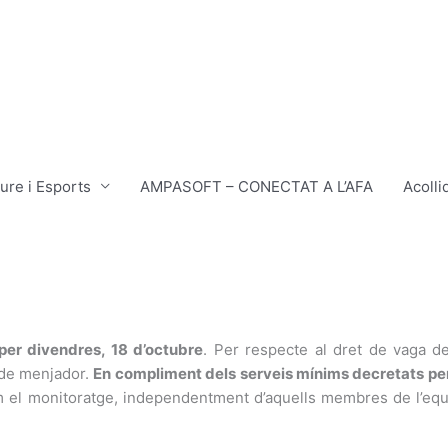
ure i Esports
AMPASOFT – CONECTAT A L’AFA
Acolli
per divendres, 18 d’octubre
. Per respecte al dret de vaga de
 de menjador.
En compliment dels serveis mínims decretats per
om el monitoratge, independentment d’aquells membres de l’eq