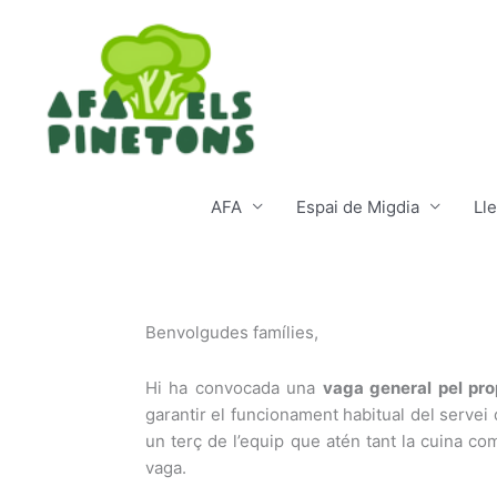
Ir
al
contenido
AFA
Espai de Migdia
Lle
Benvolgudes famílies,
Hi ha convocada una
vaga general pel pro
garantir el funcionament habitual del servei
un terç de l’equip que atén tant la cuina c
vaga.