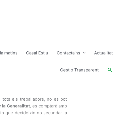
da matins
Casal Estiu
Contacta’ns
Actualitat
Buscar
Gestió Transparent
 tots els treballadors, no es pot
 la Generalitat
, es comptarà amb
uip que decideixin no secundar la