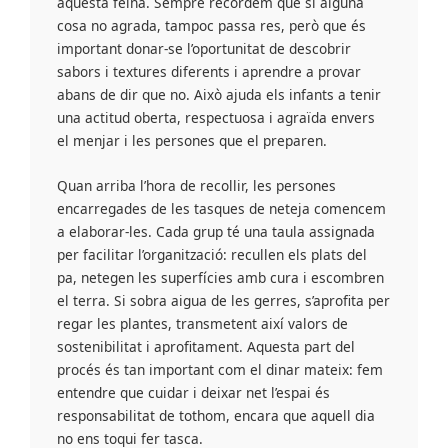
aquesta feina. Sempre recordem que si alguna
cosa no agrada, tampoc passa res, però que és
important donar-se l’oportunitat de descobrir
sabors i textures diferents i aprendre a provar
abans de dir que no. Això ajuda els infants a tenir
una actitud oberta, respectuosa i agraïda envers
el menjar i les persones que el preparen.
Quan arriba l’hora de recollir, les persones
encarregades de les tasques de neteja comencem
a elaborar-les. Cada grup té una taula assignada
per facilitar l’organització: recullen els plats del
pa, netegen les superfícies amb cura i escombren
el terra. Si sobra aigua de les gerres, s’aprofita per
regar les plantes, transmetent així valors de
sostenibilitat i aprofitament. Aquesta part del
procés és tan important com el dinar mateix: fem
entendre que cuidar i deixar net l’espai és
responsabilitat de tothom, encara que aquell dia
no ens toqui fer tasca.