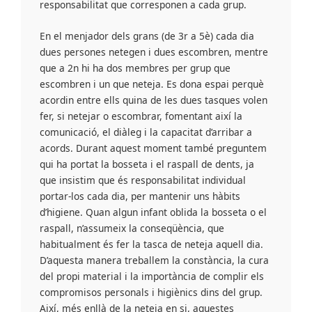
responsabilitat que corresponen a cada grup.
En el menjador dels grans (de 3r a 5è) cada dia
dues persones netegen i dues escombren, mentre
que a 2n hi ha dos membres per grup que
escombren i un que neteja. Es dona espai perquè
acordin entre ells quina de les dues tasques volen
fer, si netejar o escombrar, fomentant així la
comunicació, el diàleg i la capacitat d’arribar a
acords. Durant aquest moment també preguntem
qui ha portat la bosseta i el raspall de dents, ja
que insistim que és responsabilitat individual
portar-los cada dia, per mantenir uns hàbits
d’higiene. Quan algun infant oblida la bosseta o el
raspall, n’assumeix la conseqüència, que
habitualment és fer la tasca de neteja aquell dia.
D’aquesta manera treballem la constància, la cura
del propi material i la importància de complir els
compromisos personals i higiènics dins del grup.
Així, més enllà de la neteja en si, aquestes