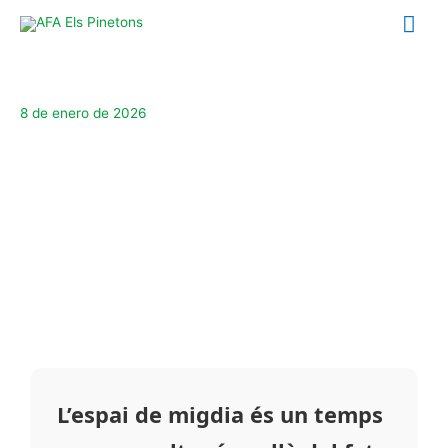
Ir
Me
al
contenido
prin
8 de enero de 2026
L’espai de migdia és un temps