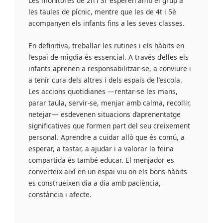
Les monitores de 2n i 3r esperen amb el grup a
les taules de pícnic, mentre que les de 4t i 5è
acompanyen els infants fins a les seves classes.
En definitiva, treballar les rutines i els hàbits en
l’espai de migdia és essencial. A través d’elles els
infants aprenen a responsabilitzar-se, a conviure i
a tenir cura dels altres i dels espais de l’escola.
Les accions quotidianes —rentar-se les mans,
parar taula, servir-se, menjar amb calma, recollir,
netejar— esdevenen situacions d’aprenentatge
significatives que formen part del seu creixement
personal. Aprendre a cuidar allò que és comú, a
esperar, a tastar, a ajudar i a valorar la feina
compartida és també educar. El menjador es
converteix així en un espai viu on els bons hàbits
es construeixen dia a dia amb paciència,
constància i afecte.