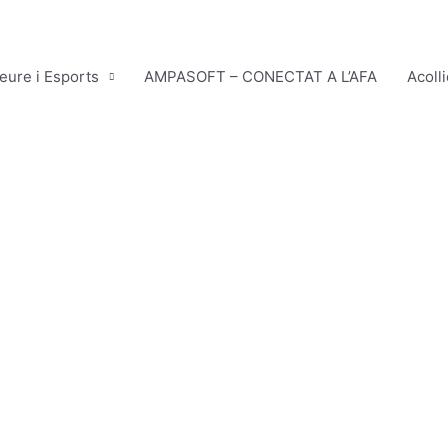
leure i Esports
AMPASOFT – CONECTAT A L’AFA
Acoll