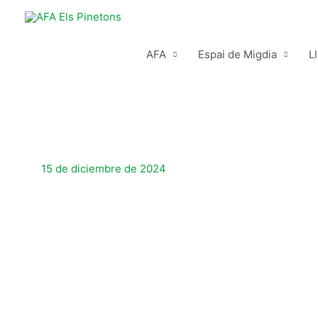
Ir
al
contenido
AFA
Espai de Migdia
L
15 de diciembre de 2024