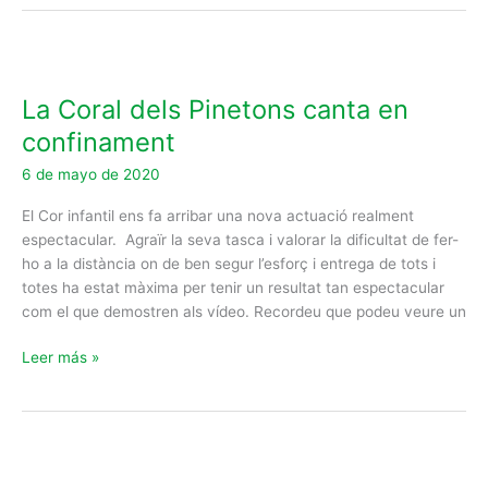
La
Coral
La Coral dels Pinetons canta en
dels
Pinetons
confinament
canta
6 de mayo de 2020
en
confinament
El Cor infantil ens fa arribar una nova actuació realment
espectacular. Agraïr la seva tasca i valorar la dificultat de fer-
ho a la distància on de ben segur l’esforç i entrega de tots i
totes ha estat màxima per tenir un resultat tan espectacular
com el que demostren als vídeo. Recordeu que podeu veure un
Leer más »
L’Esqueix
també