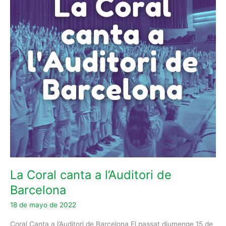
l’Auditori
de
Barcelona
La Coral canta a l’Auditori de
Barcelona
18 de mayo de 2022
Coral Canta a l’Auditori de Barcelona El passat diumenge 15 de