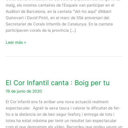
maig, els nostres cantaires de l’Esqueix van participar en el
Auditori de Barcelona, en la cantata “Vet-ho aquí” d’Albert
Guinovart i David Pintó, en el marc de 55è aniversari del
Secretariat de Corals Infantils de Catalunya. En la cantata
participaven corals de la província […]
Leer más »
El
Cor
El Cor Infantil canta : Boig per tu
Infantil
canta
19 de junio de 2020
:
Boig
El Cor infantil ens fa arribar una nova actuació realment
per
espectacular. Agraïr la seva tasca i valorar la dificultat de fer-
tu
ho a la distància on de ben segur l’esforç i entrega de tots i
totes ha estat màxima per tenir un resultat tan espectacular
com el que demostren als vídeo. Recordeu que podeu veure un