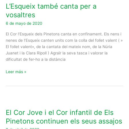
L’Esqueix també canta per a
canta
per
vosaltres
a
6 de mayo de 2020
vosaltres
El Cor l’Esqueix dels Pinetons canta en confinament. Els nens i
nenes de l’Esqueix canten units com la colla del follet valent ( »
El follet valent», de la cantata del mateix nom, de la Núria
Juanet i la Clara Ripoll ) Agraïr la seva tasca i valorar la
dificultat de fer-ho a la distància
Leer más »
El
Cor
El Cor Jove i el Cor infantil de Els
Jove
i
Pinetons continuen els seus assajos
el