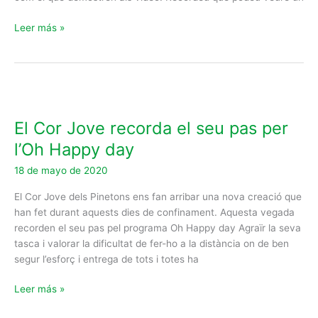
Leer más »
El
Cor
El Cor Jove recorda el seu pas per
Jove
recorda
l’Oh Happy day
el
18 de mayo de 2020
seu
pas
El Cor Jove dels Pinetons ens fan arribar una nova creació que
per
han fet durant aquests dies de confinament. Aquesta vegada
l’Oh
recorden el seu pas pel programa Oh Happy day Agraïr la seva
Happy
tasca i valorar la dificultat de fer-ho a la distància on de ben
day
segur l’esforç i entrega de tots i totes ha
Leer más »