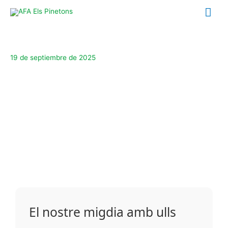
Ir
Me
al
contenido
prin
19 de septiembre de 2025
El nostre migdia amb ulls