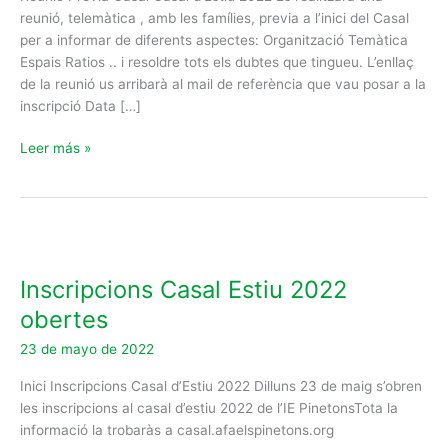
reunió, telemàtica , amb les famílies, previa a l’inici del Casal
per a informar de diferents aspectes: Organització Temàtica
Espais Ratios .. i resoldre tots els dubtes que tingueu. L’enllaç
de la reunió us arribarà al mail de referència que vau posar a la
inscripció Data […]
Leer más »
Inscripcions
Casal
Inscripcions Casal Estiu 2022
Estiu
2022
obertes
obertes
23 de mayo de 2022
Inici Inscripcions Casal d’Estiu 2022 Dilluns 23 de maig s’obren
les inscripcions al casal d’estiu 2022 de l’IE PinetonsTota la
informació la trobaràs a casal.afaelspinetons.org