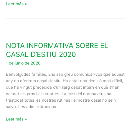
Leer más »
NOTA
INFORMATIVA
NOTA INFORMATIVA SOBRE EL
SOBRE
EL
CASAL D’ESTIU 2020
CASAL
1 de junio de 2020
D’ESTIU
2020
Benvolgudes famílies, Ens sap greu comunicar-vos que aquest
any no oferirem casal d’estiu. Ha estat una decisió molt difícil,
que ha vingut precedida d’un llarg debat intern en què s’han
valorat els pros i els contres. La crisi del coronavirus ha
trastocat totes les nostres rutines i el nostre casal no se’n
salva. Les administracions
Leer más »