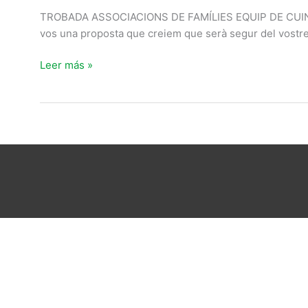
associacions
TROBADA ASSOCIACIONS DE FAMÍLIES EQUIP DE CUINA Bon
de
vos una proposta que creiem que serà segur del vostre i
families
Leer más »