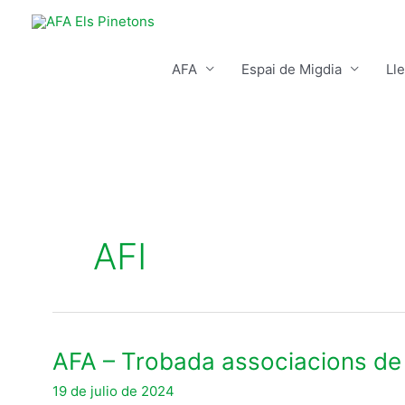
Ir
al
contenido
AFA
Espai de Migdia
Lle
AFI
AFA
AFA – Trobada associacions de 
–
19 de julio de 2024
Trobada