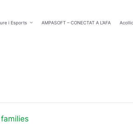
ure i Esports
AMPASOFT – CONECTAT A L’AFA
Acolli
families