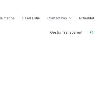
da matins
Casal Estiu
Contacta’ns
Actualitat
Buscar
Gestió Transparent