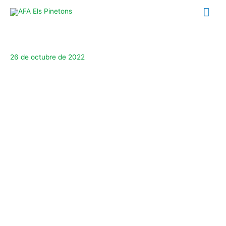
Ir
Me
al
contenido
prin
26 de octubre de 2022