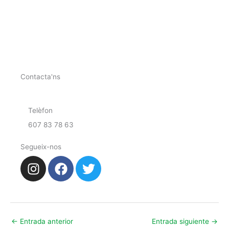
Contacta'ns
Telèfon
607 83 78 63
Segueix-nos
I
F
T
n
a
w
s
c
i
t
e
t
a
b
t
←
Entrada anterior
Entrada siguiente
→
g
o
e